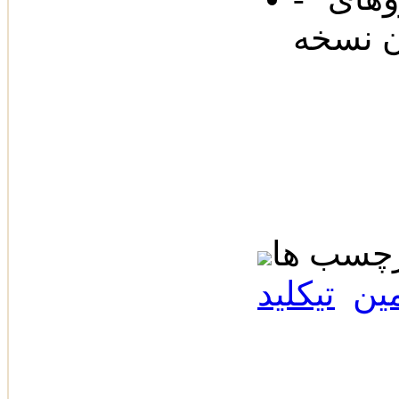
مین
تیکلید