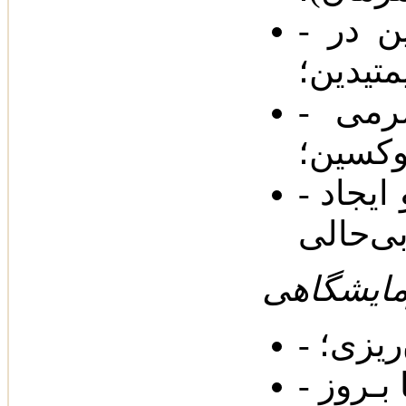
- احتمال ایجاد سمیت با تیکلوپیدین در
یدین‌؛
- کـاهش مـختصر در سطوح‌ سرمی
کسین‌؛
- افزایش سطح‌ سرمی فنی‌توئین و ایجاد
ی‌حالی
ریزی‌؛
- مشخص‌ شدن اثرات سمی دارو با بـروز