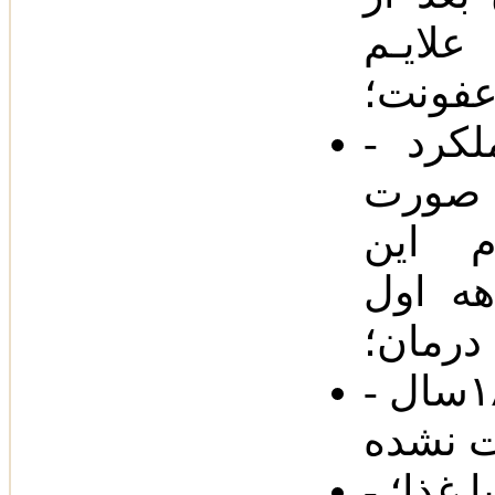
علایـم
فونت‌؛
- انجام آزمایش‌های مقدماتی عملکرد
 صورت
م این
های به خصوص در ٤ماهه اول
درمان‌؛
- ایمنی و کارآیی دارو درافراد زیر ١٨سال
ا غذا؛