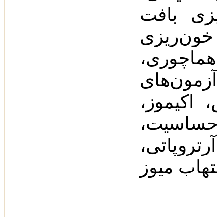
یزی بافت
خون‌ریزی
هماچوری‌،
 آزمون‌های
 اکیموز،
ساسیت‌،
روپاتی‌،