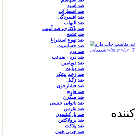
ضد اسید
ضد اضطراب
ضد افسردگی
ضد التهاب
ضد باکتری، ضد آمیب
ضد تشنج
ضد تهوع استفراغ
ضد حساسیت
ضد درد
ضد درد - ضد تب
ضد دوپامین
ضد دیابت
ضد زخم پپتیک
ضد زگیل
ضد فشارخون
ضد قارچ
ضد میگرن
ضد ناتوانی جنسی
ضد نقرس
کننده
ضد پارکینسون
ضد پرولاکتین
ضد پلاکت
ضد چربی خون