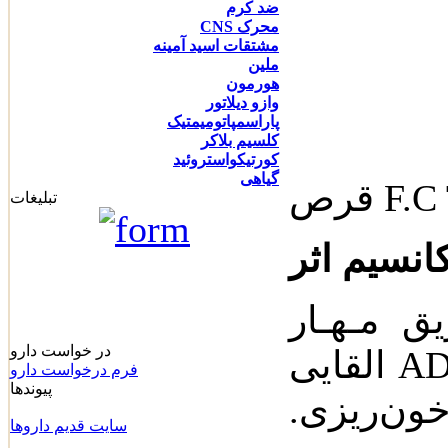
ضد کرم
محرک CNS
مشتقات اسید آمینه
ملین
هورمون
وازو دیلاتور
پاراسمپاتومیمتیک
کلسیم بلاکر
کورتیکواستروئید
گیاهی
F.C T
تبلیغات
ق‌ مـهـار
در خواست دارو
القایی ADP دراتصال پلا کت‌ به‌ فیبوینوژن و
فرم درخواست دارو
پیوندها
ون‌ریزی‌.
سايت قديم داروها