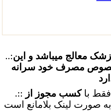
پزشک معالج میباشد و این
..:
خصوص مصرف خود سرانه
ارد
فقط با
کسب مجوز از
.::