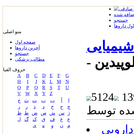
ضافه شده
جستجو
ل داروها
منو اصلی
شیمیایی
صفحه اول
آخرین داروها
جستجو
کلوپیدین
مطالب پزشکی
حروف الفبا
A
B
C
D
E
F
G
H
I
J
K
L
M
N
O
P
Q
R
S
T
U
5124
V
W
X
Y
Z
ا
آ
ب
پ
ت
ث
ج
چ
ح
خ
د
ذ
ر
ز
ژ
س
ش
ص
ض
ط
ظ
ع
غ
ف
ق
ک
گ
ل
ارویی
م
ن
و
ه
ی