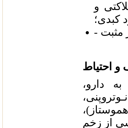
اکتی و
کبدی‌؛
ه دارو،
روپنی‌،
موستاز)‌،
شی از زخم