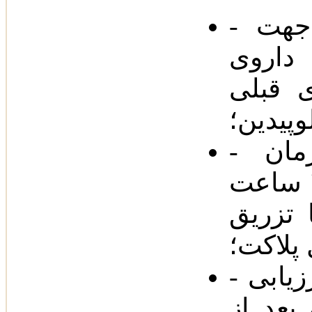
- در صورت مصرف تیکلوپیدین جهت
 داروی
 قبلی
پیدین‌؛
- در صورت لزوم‌، برگشت زمان
خون‌ریزی به حالت طبیعی طی ٢ ساعت
ریق IV پردنیزولون یا گاهی انجام
 پلاکت‌؛
- ارزیابی CBC ، هر دو هفته یک بار طی
بعد از