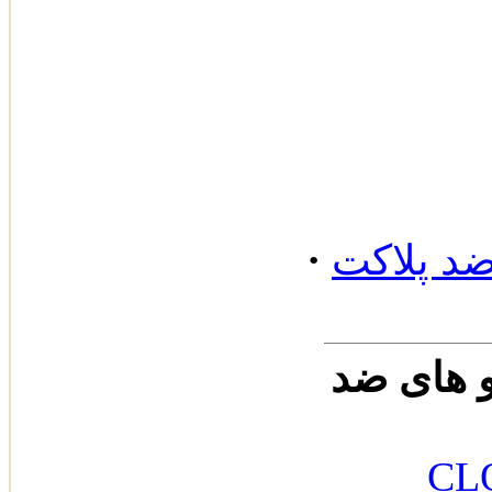
·
ضد پلاکت
و های ضد