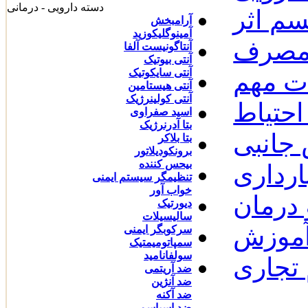
دسته دارویی - درمانی
سم اثر
آرامبخش
آمینوگلیکوزید
 مصرف
آنتاگونیست آلفا
آنتی بیوتیک
آنتی سایکوتیک
ات مهم
آنتی هیستامین
آنتی کولینرژیک
احتیاط
اسید صفراوی
بتا آدرنرژیک
جانبی
بتا بلاکر
برونکودیلاتور
بیحس کننده
رداری
تنظیمگر سیستم ایمنی
خواب آور
درمان
دیورتیک
سالیسیلات
آموزش
سرکوبگر ایمنی
سمپاتومیمتیک
سولفانامید
 تجاری
ضد آریتمی
ضد آنژین
ضد آکنه
ضد اسپاسم