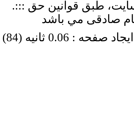
سایت، طبق قوانین حق
.:::
هام صادقی مي باشد
حه : 0.06 ثانیه (84)