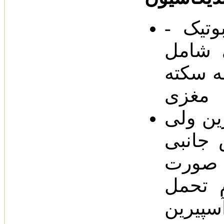
- جلوگیری از بروز حوادث ترومبوتیک
 و سکته مغزی در
ه سکته
مغزی
رین ولی
 جانبی
صورت
 تحمل
آسپیرین