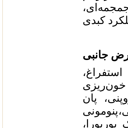
جمه‌ای‌،
تفراغ‌،
خون‌ریزی
نی‌، پان‌
‌پنومونی
 پورپورا،