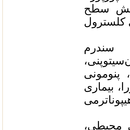
زایش سطح
 سندرم
یتوپنی‌،
، پنومونی
ا، بیماری
 محیطی‌،