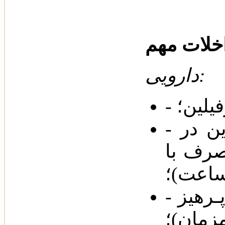
دارویی‌:
لین‌؛
-
- کاهش سطح پلاسمایی تـیکلوپیدین در
صرف با
- تشدید اثر آسپیرین بر پـلاکت‌هـا (‌پـرهیز
مان‌)‌؛