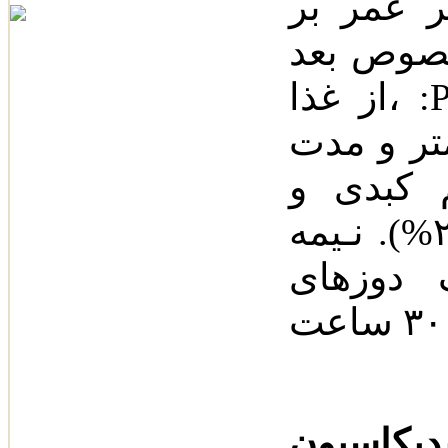
خر عمر بر
خصوص بعد
از غذا، :PB %٩٨ اوج غلظت پلاسمایی ٢
 ٢ روز یاکمتر و مدت
‌ کبدی و
دفـع‌کـلیوی (‌٦٠%‌) و مدفوعی (‌٢٣%‌). نـیمه
 دوزهای