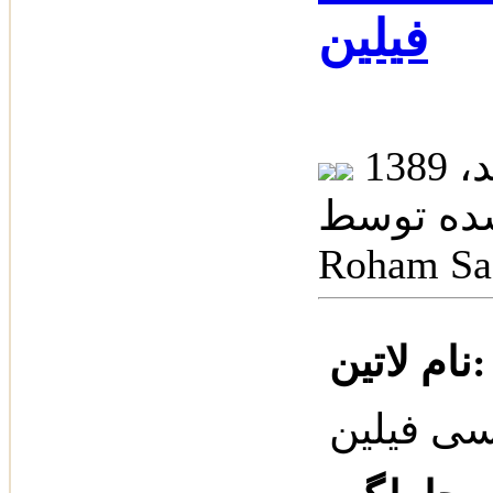
فیلین
 توسط: Dr.
Roham Sa
م لاتین:
سی فیلین