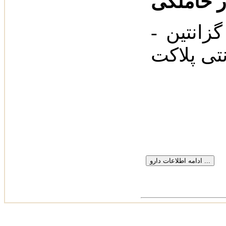
زانتین -
نتی پلاکت