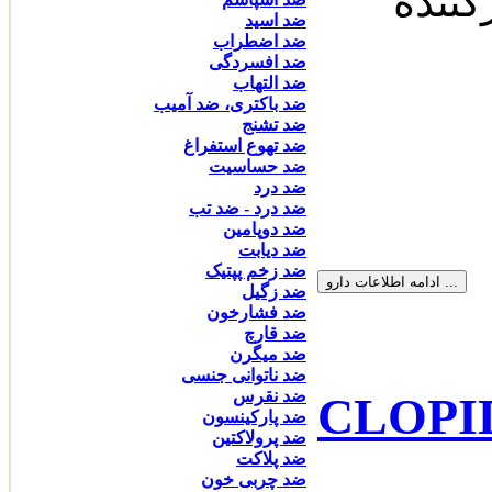
رکننده
ضد اسید
ضد اضطراب
ضد افسردگی
ضد التهاب
ضد باکتری، ضد آمیب
ضد تشنج
ضد تهوع استفراغ
ضد حساسیت
ضد درد
ضد درد - ضد تب
ضد دوپامین
ضد دیابت
ضد زخم پپتیک
ضد زگیل
ضد فشارخون
ضد قارچ
ضد میگرن
ضد ناتوانی جنسی
ضد نقرس
ضد پارکینسون
ضد پرولاکتین
ضد پلاکت
ضد چربی خون