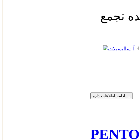
ده تجمع
:
آ
سالیسیلات
 پنتوکسی