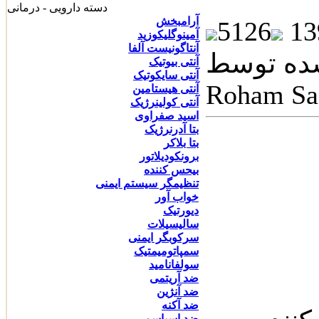
دسته دارویی - درمانی
آرامبخش
5126
آمینوگلیکوزید
آنتاگونیست آلفا
 توسط: Dr.
آنتی بیوتیک
آنتی سایکوتیک
Roham Sa
آنتی هیستامین
آنتی کولینرژیک
اسید صفراوی
بتا آدرنرژیک
بتا بلاکر
برونکودیلاتور
بیحس کننده
تنظیمگر سیستم ایمنی
خواب آور
دیورتیک
سالیسیلات
سرکوبگر ایمنی
سمپاتومیمتیک
سولفانامید
ضد آریتمی
ضد آنژین
ضد آکنه
ضد اسپاسم