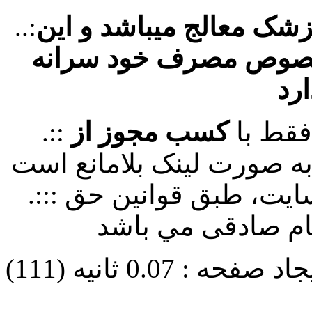
پزشک معالج میباشد و این
..:
خصوص مصرف خود سرانه
ارد
فقط با
کسب مجوز از
.::
سایت، طبق قوانین حق
.:::
هام صادقی مي باشد
: 0.07 ثانیه (111)