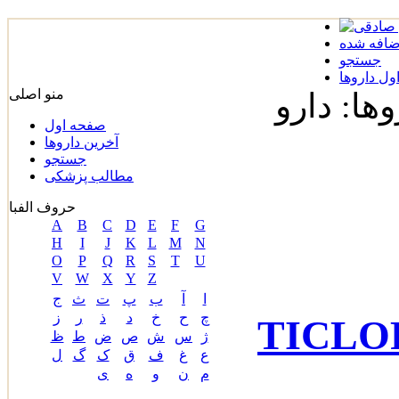
ضافه شده
جستجو
ل داروها
منو اصلی
ها: دارو
صفحه اول
آخرین داروها
جستجو
مطالب پزشکی
حروف الفبا
A
B
C
D
E
F
G
H
I
J
K
L
M
N
O
P
Q
R
S
T
U
V
W
X
Y
Z
ا
آ
ب
پ
ت
ث
ج
چ
ح
خ
د
ذ
ر
ز
ژ
س
ش
ص
ض
ط
ظ
ع
غ
ف
ق
ک
گ
ل
م
ن
و
ه
ی