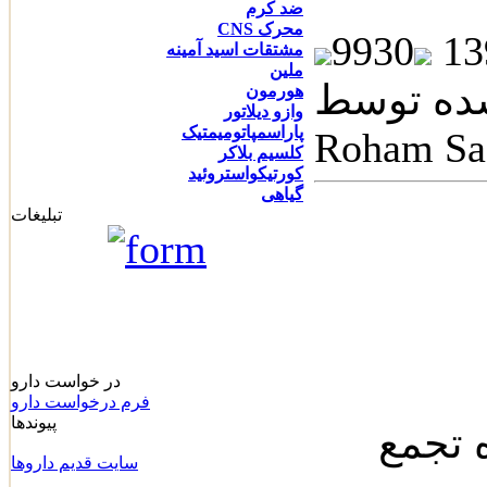
ضد کرم
محرک CNS
9930
مشتقات اسید آمینه
ملین
 توسط: Dr.
هورمون
وازو دیلاتور
پاراسمپاتومیمتیک
Roham Sa
کلسیم بلاکر
کورتیکواستروئید
گیاهی
تبلیغات
در خواست دارو
فرم درخواست دارو
پیوندها
 تجمع
سايت قديم داروها