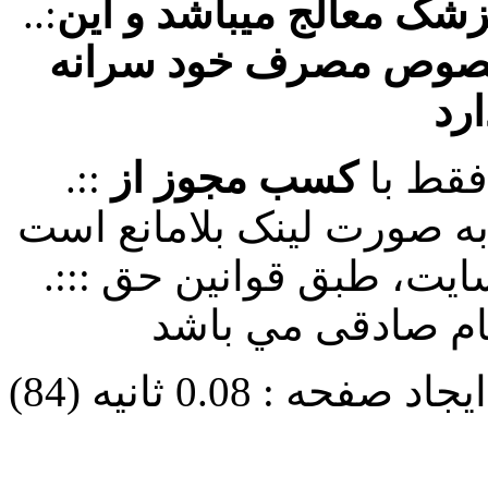
پزشک معالج میباشد و این
..:
خصوص مصرف خود سرانه
ارد
فقط با
کسب مجوز از
.::
سایت، طبق قوانین حق
.:::
هام صادقی مي باشد
حه : 0.08 ثانیه (84)