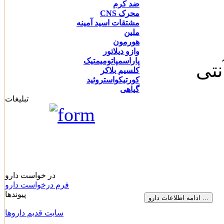
ضد کرم
محرک CNS
مشتقات اسید آمینه
ملین
هورمون
وازو دیلاتور
پاراسمپاتومیمتیک
نتی‌
کلسیم بلاکر
کورتیکواستروئید
گیاهی
تبلیغات
در خواست دارو
فرم درخواست دارو
پیوندها
سايت قديم داروها