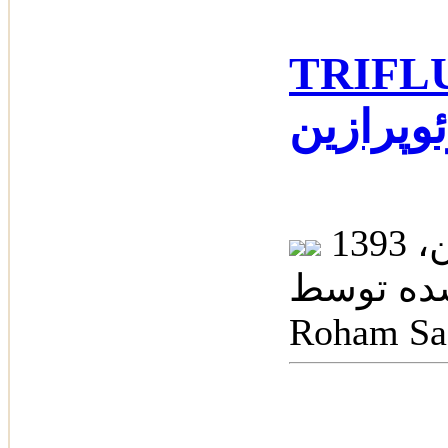
 - تری
وپرازین
 توسط: Dr.
Roham Sa