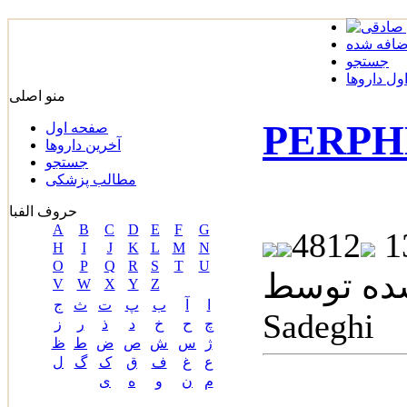
ضافه شده
جستجو
ل داروها
منو اصلی
صفحه اول
آخرین داروها
جستجو
مطالب پزشکی
حروف الفبا
A
B
C
D
E
F
G
4812
H
I
J
K
L
M
N
O
P
Q
R
S
T
U
سط: Dr. Roham
V
W
X
Y
Z
ا
آ
ب
پ
ت
ث
ج
Sadeghi
چ
ح
خ
د
ذ
ر
ز
ژ
س
ش
ص
ض
ط
ظ
ع
غ
ف
ق
ک
گ
ل
م
ن
و
ه
ی