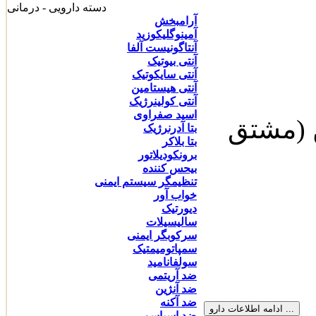
دسته دارویی - درمانی
آرامبخش
آمینوگلیکوزید
آنتاگونیست آلفا
آنتی بیوتیک
آنتی سایکوتیک
آنتی هیستامین
آنتی کولینرژیک
اسید صفراوی
 (‌مشتق
بتا آدرنرژیک
بتا بلاکر
برونکودیلاتور
بیحس کننده
تنظیمگر سیستم ایمنی
خواب آور
دیورتیک
سالیسیلات
سرکوبگر ایمنی
سمپاتومیمتیک
سولفانامید
ضد آریتمی
ضد آنژین
ضد آکنه
ضد اسپاسم