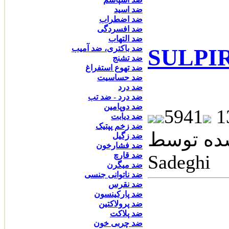
ضد اسید
ضد اضطراب
ضد افسردگی
ضد التهاب
ضد باکتری، ضد آمیب
ضد تشنج
ضد تهوع استفراغ
ضد حساسیت
ضد درد
ضد درد - ضد تب
ضد دوپامین
5941
ضد دیابت
ضد زخم پپتیک
سط: Dr. Roham
ضد زگیل
ضد فشارخون
ضد قارچ
Sadeghi
ضد میگرن
ضد ناتوانی جنسی
ضد نقرس
ضد پارکینسون
ضد پرولاکتین
ضد پلاکت
ضد چربی خون