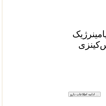
پامینرژیک
س‌کینزی