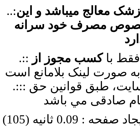
پزشک معالج میباشد و این
..:
خصوص مصرف خود سرانه
ارد
فقط با
کسب مجوز از
.::
سایت، طبق قوانین حق
.:::
هام صادقی مي باشد
: 0.09 ثانیه (105)