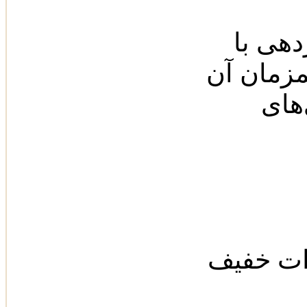
دهی با
زمان آن
های
رات خفیف