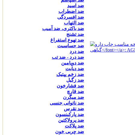
ضد اسید
ضد اضطراب
ضد افسردگی
ضد التهاب
ضد باکتری، ضد آمیب
ضد تشنج
ضد تهوع استفراغ
ضد حساسیت
ضد درد
ضد درد - ضد تب
ضد دوپامین
ضد دیابت
ضد زخم پپتیک
ضد زگیل
ضد فشارخون
ضد قارچ
ضد میگرن
ضد ناتوانی جنسی
ضد نقرس
ضد پارکینسون
ضد پرولاکتین
ضد پلاکت
ضد چربی خون