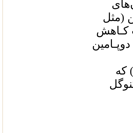
‌های
 (‌مثل
 کـاهش
دوپـامین
 که
نوگل