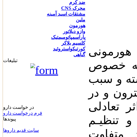
ضد کرم
محرک CNS
مشتقات اسید آمینه
ملین
هورمون
وازو دیلاتور
پاراسمپاتومیمتیک
کلسیم بلاکر
 هورمونی
کورتیکواستروئید
گیاهی
تبلیغات
 به خصوص
ته و سبب
رون و در
ر تعادلی
در خواست دارو
فرم درخواست دارو
و تنظیـم
پیوندها
 متفاوت
سايت قديم داروها