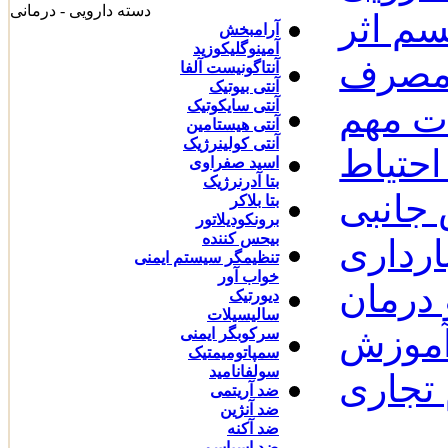
دسته دارویی - درمانی
سم اثر
آرامبخش
آمینوگلیکوزید
 مصرف
آنتاگونیست آلفا
آنتی بیوتیک
آنتی سایکوتیک
ات مهم
آنتی هیستامین
آنتی کولینرژیک
احتیاط
اسید صفراوی
بتا آدرنرژیک
جانبی
بتا بلاکر
برونکودیلاتور
بیحس کننده
رداری
تنظیمگر سیستم ایمنی
خواب آور
درمان
دیورتیک
سالیسیلات
آموزش
سرکوبگر ایمنی
سمپاتومیمتیک
سولفانامید
 تجاری
ضد آریتمی
ضد آنژین
ضد آکنه
ضد اسپاسم