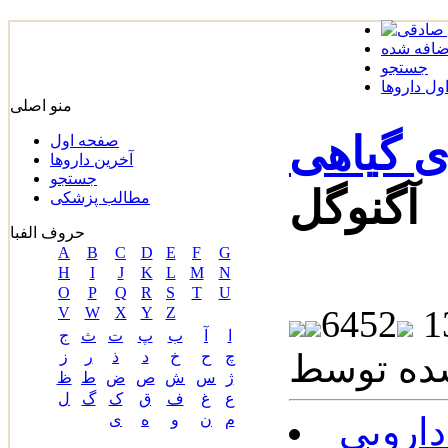
ضافه شده
جستجو
ل داروها
منو اصلی
ی گیاهی
صفحه اول
آخرین داروها
جستجو
آگنوگل
مطالب پزشکی
حروف الفبا
A
B
C
D
E
F
G
H
I
J
K
L
M
N
O
P
Q
R
S
T
U
6452
V
W
X
Y
Z
ا
آ
ب
پ
ت
ث
ج
چ
ح
خ
د
ذ
ر
ز
ژ
س
ش
ص
ض
ط
ظ
ع
غ
ف
ق
ک
گ
ل
ارویی
م
ن
و
ه
ی