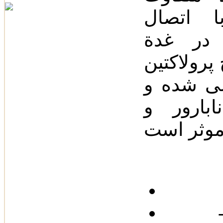
ا اتصال
د در غدة
پرولاکتین
نمی شده و
بارور و
‌آمنوره ثانوی‌،